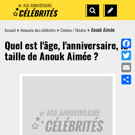
AGE-ANNIVERSAIRE
CÉLÉBRITÉS
RECHERCHE
SUGGÉREZ
AVANCÉE
UNE
»
»
»
Anouk Aimée
Accueil
Annuaire des célébrités
Cinéma / Théatre
CÉLÉBRITÉ
Quel est l'âge, l'anniversaire, la
taille de
Anouk Aimée
?
Facebo
Face
Twitter
Twit
Email
Emai
Partag
Part