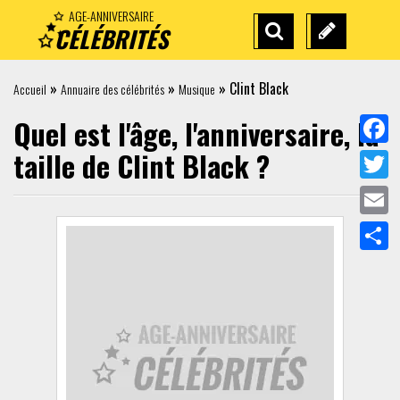
AGE-ANNIVERSAIRE
CÉLÉBRITÉS
RECHERCHE
SUGGÉREZ
AVANCÉE
UNE
»
»
»
Clint Black
Accueil
Annuaire des célébrités
Musique
CÉLÉBRITÉ
Quel est l'âge, l'anniversaire, la
taille de
Clint Black
?
Face
Twit
Emai
Part