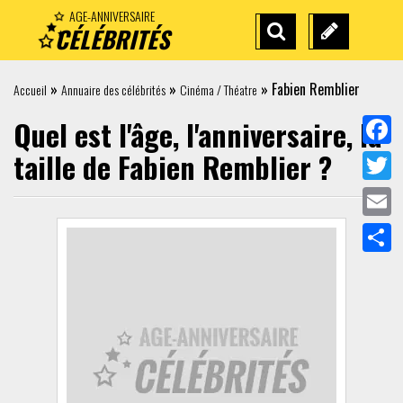
AGE-ANNIVERSAIRE
CÉLÉBRITÉS
RECHERCHE
SUGGÉREZ
AVANCÉE
UNE
»
»
»
Fabien Remblier
Accueil
Annuaire des célébrités
Cinéma / Théatre
CÉLÉBRITÉ
Quel est l'âge, l'anniversaire, la
taille de
Fabien Remblier
?
Face
Twit
Emai
Part