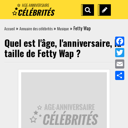
AGE-ANNIVERSAIRE
CÉLÉBRITÉS
RECHERCHE
SUGGÉREZ
AVANCÉE
UNE
»
»
»
Fetty Wap
Accueil
Annuaire des célébrités
Musique
CÉLÉBRITÉ
Quel est l'âge, l'anniversaire, la
taille de
Fetty Wap
?
Face
Twit
Emai
Part