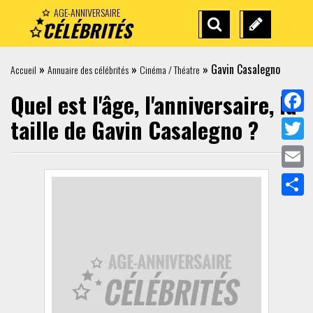
AGE-ANNIVERSAIRE
CÉLÉBRITÉS
RECHERCHE
SUGGÉREZ
AVANCÉE
UNE
»
»
»
Gavin Casalegno
Accueil
Annuaire des célébrités
Cinéma / Théatre
CÉLÉBRITÉ
Quel est l'âge, l'anniversaire, la
taille de
Gavin Casalegno
?
Face
Twit
Emai
Part