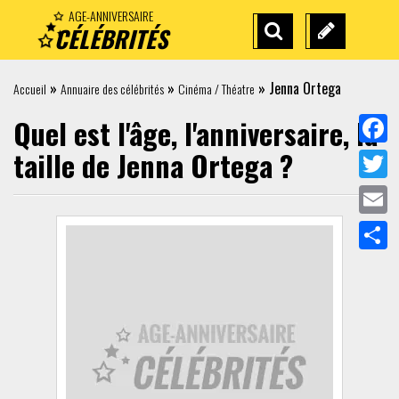
AGE-ANNIVERSAIRE
CÉLÉBRITÉS
RECHERCHE
SUGGÉREZ
AVANCÉE
UNE
»
»
»
Jenna Ortega
Accueil
Annuaire des célébrités
Cinéma / Théatre
CÉLÉBRITÉ
Quel est l'âge, l'anniversaire, la
taille de
Jenna Ortega
?
Face
Twit
Emai
Part