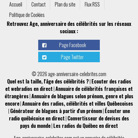
Accueil
Contact
Plan du site
Flux RSS
Politique de Cookies
Retrouvez Age, anniversaire des célébrités sur les réseaux
sociaux :
Page Facebook
Page Twitter
© 2026 age-anniversaire-celebrites.com
Quel est la taille, l'âge des célébrités ?
|
Ecouter des radios
et webradios en direct
|
Annuaire de célébrités françaises et
étrangères
|
Annuaire de blagues selon prénom, genre et plus
encore
|
Annuaire des radios, célébrités et villes Québecoises
|
Générateur de blagues à partir d'un prénom
|
Écouter une
radio québécoise en direct
|
Convertisseur de devises des
pays du monde
|
Les radios du Québec en direct
Age-anniversaire-celebrites.com
est un
annuaire de célébrités