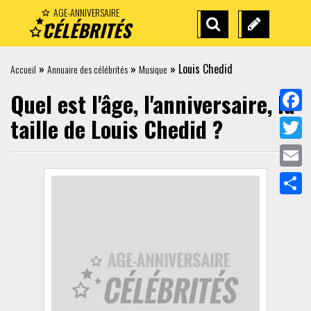
AGE-ANNIVERSAIRE
CÉLÉBRITÉS
RECHERCHE
SUGGÉREZ
AVANCÉE
UNE
»
»
»
Louis Chedid
Accueil
Annuaire des célébrités
Musique
CÉLÉBRITÉ
Quel est l'âge, l'anniversaire, la
taille de
Louis Chedid
?
Face
Twit
Emai
Part