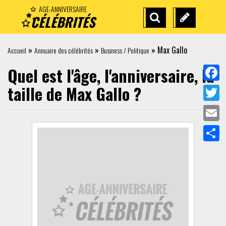
AGE-ANNIVERSAIRE
CÉLÉBRITÉS
RECHERCHE
SUGGÉREZ
AVANCÉE
UNE
»
»
»
Max Gallo
Accueil
Annuaire des célébrités
Business / Politique
CÉLÉBRITÉ
Quel est l'âge, l'anniversaire, la
taille de
Max Gallo
?
Face
Twit
Emai
Part