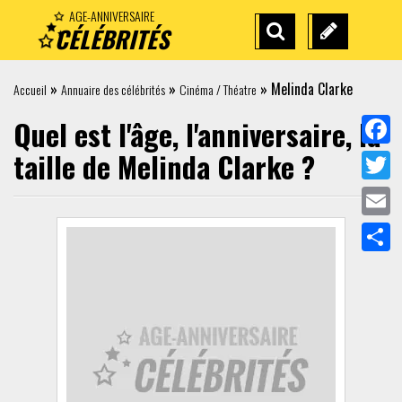
AGE-ANNIVERSAIRE
CÉLÉBRITÉS
RECHERCHE
SUGGÉREZ
AVANCÉE
UNE
»
»
»
Melinda Clarke
Accueil
Annuaire des célébrités
Cinéma / Théatre
CÉLÉBRITÉ
Quel est l'âge, l'anniversaire, la
taille de
Melinda Clarke
?
Face
Twit
Emai
Part