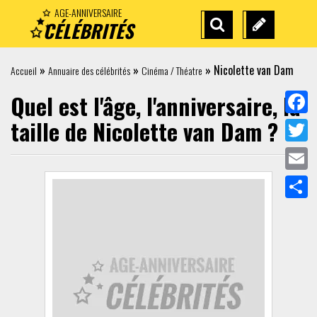
AGE-ANNIVERSAIRE
CÉLÉBRITÉS
RECHERCHE
SUGGÉREZ
AVANCÉE
UNE
»
»
»
Nicolette van Dam
Accueil
Annuaire des célébrités
Cinéma / Théatre
CÉLÉBRITÉ
Quel est l'âge, l'anniversaire, la
taille de
Nicolette van Dam
?
Face
Twit
Emai
Part