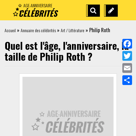
AGE-ANNIVERSAIRE
CÉLÉBRITÉS
RECHERCHE
SUGGÉREZ
AVANCÉE
UNE
»
»
»
Philip Roth
Accueil
Annuaire des célébrités
Art / Littérature
CÉLÉBRITÉ
Quel est l'âge, l'anniversaire, la
taille de
Philip Roth
?
Face
Twit
Emai
Part