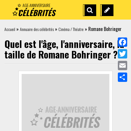
AGE-ANNIVERSAIRE
CÉLÉBRITÉS
RECHERCHE
SUGGÉREZ
AVANCÉE
UNE
»
»
»
Romane Bohringer
Accueil
Annuaire des célébrités
Cinéma / Théatre
CÉLÉBRITÉ
Quel est l'âge, l'anniversaire, la
taille de
Romane Bohringer
?
Face
Twit
Emai
Part