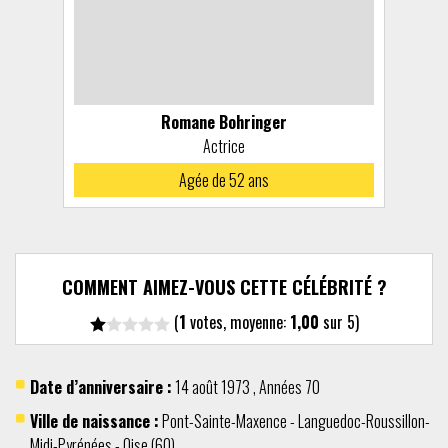
Romane Bohringer
Actrice
Agée de 52 ans
COMMENT AIMEZ-VOUS CETTE CÉLÉBRITÉ ?
(
1
votes, moyenne:
1,00
sur 5)
Date d’anniversaire :
14 août
1973
,
Années 70
Ville de naissance :
Pont-Sainte-Maxence
-
Languedoc-Roussillon-
Midi-Pyrénées
-
Oise (60)