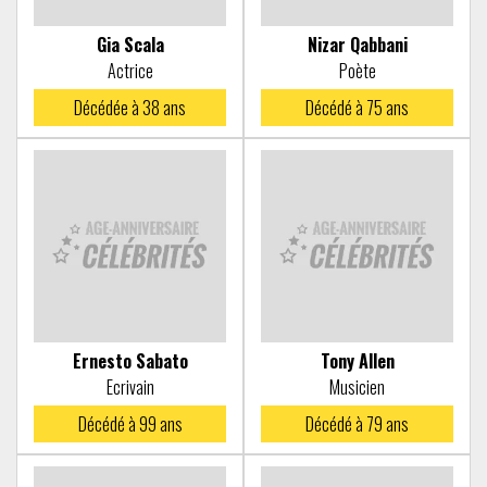
Gia Scala
Nizar Qabbani
Actrice
Poète
Décédée à
38 ans
Décédé à
75 ans
Ernesto Sabato
Tony Allen
Ecrivain
Musicien
Décédé à
99 ans
Décédé à
79 ans