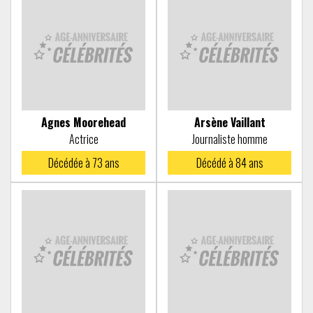
Agnes Moorehead
Arsène Vaillant
Actrice
Journaliste homme
Décédée à
73 ans
Décédé à
84 ans