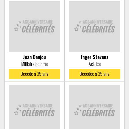
Jean Danjou
Inger Stevens
Militaire homme
Actrice
Décédé à
35 ans
Décédée à
35 ans