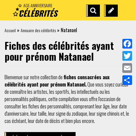
AGE-ANNIVERSAIRE
CÉLÉBRITÉS
RECHERCHE
SUGGÉREZ
AVANCÉE
UNE
»
»
Natanael
Accueil
Annuaire des célébrités
CÉLÉBRITÉ
Fiches des célébrités ayant
pour prénom Natanael
Facebo
Twitter
Bienvenue sur notre collection de
fiches consacrées aux
Email
célébrités ayant pour prénom Natanael.
Que vous soyez curieux
Partag
de connaître les artistes, les sportifs, les intellectuels ou les
personnalités politiques, cette compilation vous offre l'occasion de
consulter les fiches des personnalités, comprenant leur âge, leur date
d'anniversaire, leur taille, leur signe du zodiaque, leur signe chinois et, le
cas échéant, leur date de décès et bien plus encore.