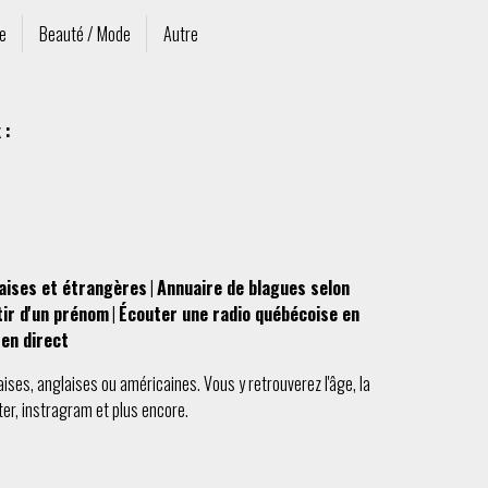
re
Beauté / Mode
Autre
 :
aises et étrangères
|
Annuaire de blagues selon
tir d'un prénom
|
Écouter une radio québécoise en
en direct
aises
,
anglaises
ou
américaines
. Vous y retrouverez l'
âge
, la
ter
,
instragram
et plus encore.