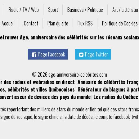
Radio / TV / Web
Sport
Business / Politique
Art / Littératu
Accueil
Contact
Plan du site
Flux RSS
Politique de Cookies
etrouvez Age, anniversaire des célébrités sur les réseaux sociaux
Page Facebook
Page Twitter
© 2026 age-anniversaire-celebrites.com
r des radios et webradios en direct
|
Annuaire de célébrités franç
os, célébrités et villes Québecoises
|
Générateur de blagues à par
onvertisseur de devises des pays du monde
|
Les radios du Québec 
ités
répertoriant des milliers de stars du monde entier, tel que des
stars franç
e
signe du zodiaque
, le
signe chinois
, la
date de décès
, le compte
facebook
,
twit