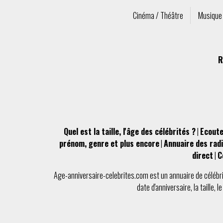
Cinéma / Théâtre
Musique
R
Quel est la taille, l'âge des célébrités ?
|
Ecoute
prénom, genre et plus encore
|
Annuaire des radi
direct
|
C
Age-anniversaire-celebrites.com
est un
annuaire de célébr
date d'anniversaire
, la
taille
, l