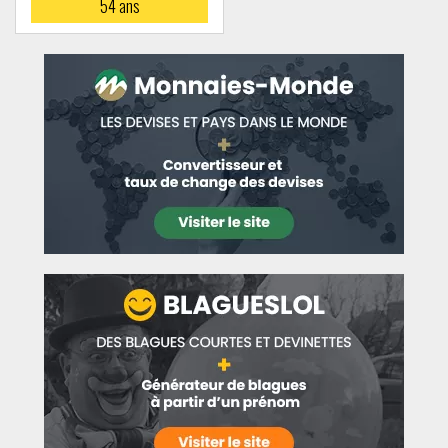
54
ans