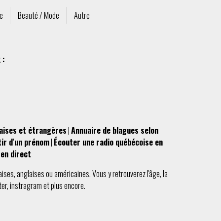
re
Beauté / Mode
Autre
 :
aises et étrangères
|
Annuaire de blagues selon
tir d'un prénom
|
Écouter une radio québécoise en
en direct
aises
,
anglaises
ou
américaines
. Vous y retrouverez l'
âge
, la
ter
,
instragram
et plus encore.