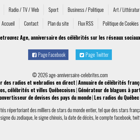
Radio / TV / Web
Sport
Business / Politique
Art / Littératu
Accueil
Contact
Plan du site
Flux RSS
Politique de Cookies
etrouvez Age, anniversaire des célébrités sur les réseaux sociaux
Page Facebook
Page Twitter
© 2026 age-anniversaire-celebrites.com
r des radios et webradios en direct
|
Annuaire de célébrités franç
os, célébrités et villes Québecoises
|
Générateur de blagues à par
onvertisseur de devises des pays du monde
|
Les radios du Québec 
ités
répertoriant des milliers de stars du monde entier, tel que des
stars franç
e
signe du zodiaque
, le
signe chinois
, la
date de décès
, le compte
facebook
,
twit