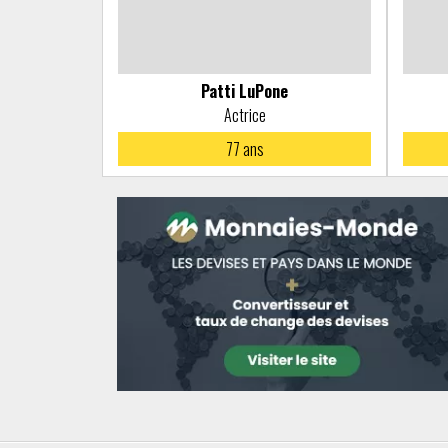
Patti LuPone
Actrice
77
ans