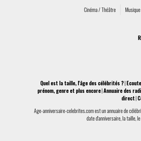
Cinéma / Théâtre
Musique
R
Quel est la taille, l'âge des célébrités ?
|
Ecoute
prénom, genre et plus encore
|
Annuaire des radi
direct
|
C
Age-anniversaire-celebrites.com
est un
annuaire de célébr
date d'anniversaire
, la
taille
, l