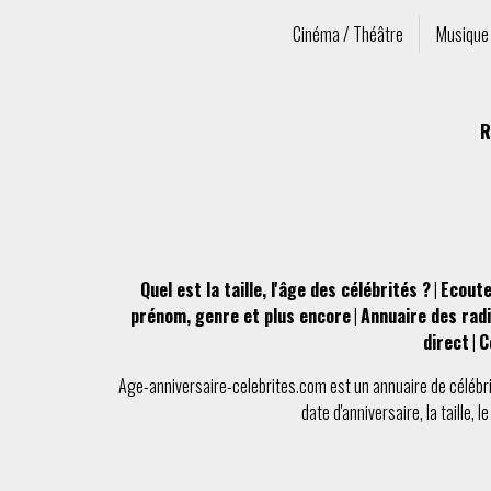
Cinéma / Théâtre
Musique
R
Quel est la taille, l'âge des célébrités ?
|
Ecoute
prénom, genre et plus encore
|
Annuaire des radi
direct
|
C
Age-anniversaire-celebrites.com
est un
annuaire de célébr
date d'anniversaire
, la
taille
, l