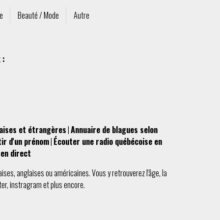
re
Beauté / Mode
Autre
 :
aises et étrangères
|
Annuaire de blagues selon
tir d'un prénom
|
Écouter une radio québécoise en
en direct
aises
,
anglaises
ou
américaines
. Vous y retrouverez l'
âge
, la
ter
,
instragram
et plus encore.