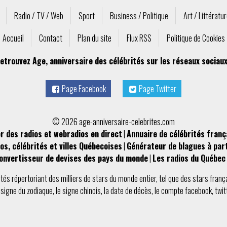
Radio / TV / Web
Sport
Business / Politique
Art / Littératu
Accueil
Contact
Plan du site
Flux RSS
Politique de Cookies
etrouvez Age, anniversaire des célébrités sur les réseaux sociaux
Page Facebook
Page Twitter
© 2026 age-anniversaire-celebrites.com
r des radios et webradios en direct
|
Annuaire de célébrités franç
os, célébrités et villes Québecoises
|
Générateur de blagues à par
onvertisseur de devises des pays du monde
|
Les radios du Québec 
ités
répertoriant des milliers de stars du monde entier, tel que des
stars franç
e
signe du zodiaque
, le
signe chinois
, la
date de décès
, le compte
facebook
,
twit