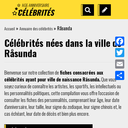
AGE-ANNIVERSAIRE
CÉLÉBRITÉS
RECHERCHE
SUGGÉREZ
AVANCÉE
UNE
»
»
Råsunda
Accueil
Annuaire des célébrités
CÉLÉBRITÉ
Célébrités nées dans la ville de
Råsunda
Facebo
Twitter
Bienvenue sur notre collection de
fiches consacrées aux
Email
célébrités ayant pour ville de naissance Råsunda.
Que vous
Partag
soyez curieux de connaître les artistes, les sportifs, les intellectuels ou
les personnalités politiques, cette compilation vous offre l'occasion de
consulter les fiches des personnalités, comprenant leur âge, leur date
d'anniversaire, leur taille, leur signe du zodiaque, leur signe chinois et, le
cas échéant, leur date de décès et bien plus encore.